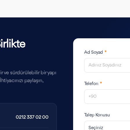
rlikte
Ad Soyad
*
 ve sürdürülebilir bir yapı
htiyacınızı paylaşın,
Telefon
*
Talep Konusu
0212 337 02 00