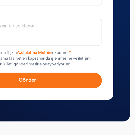
ine İlişkin
Aydınlatma Metnini
okudum.
*
rlama faaliyetleri kapsamında işlenmesine ve iletişim
ronik ileti gönderilmesine onay veriyorum.
Gönder