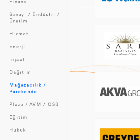
Finans
Sanayi / Endüstri /
Üretim
Hizmet
Enerji
İnşaat
Dağıtım
Mağazacılık /
Parekende
Plaza / AVM / OSB
Eğitim
Hukuk