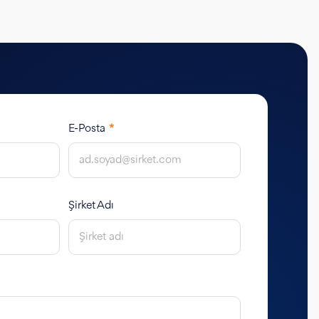
E-Posta
*
Şirket Adı