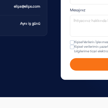
elips@elips.com
Mesajınız
Aynı iş günü
Kişisel Verilerin İşlenmes
Kişisel verilerimin paza
bilgilerime ticari elekt