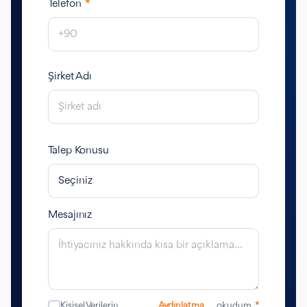
Telefon
*
Şirket Adı
Talep Konusu
Mesajınız
Kişisel Verilerin
Aydınlatma
okudum.
*