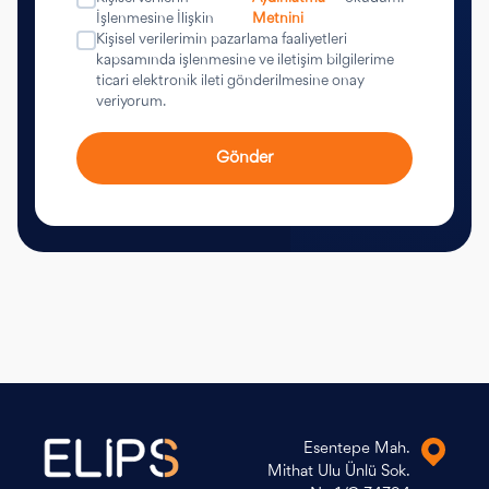
İşlenmesine İlişkin
Metnini
Kişisel verilerimin pazarlama faaliyetleri
kapsamında işlenmesine ve iletişim bilgilerime
ticari elektronik ileti gönderilmesine onay
veriyorum.
Gönder
Esentepe Mah.
Mithat Ulu Ünlü Sok.