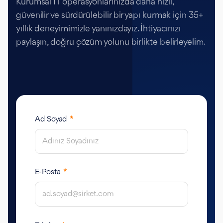
Kurumsal IT operasyonlarınızda daha hızlı,
güvenilir ve sürdürülebilir bir yapı kurmak için 35+
yıllık deneyimimizle yanınızdayız. İhtiyacınızı
paylaşın, doğru çözüm yolunu birlikte belirleyelim.
Ad Soyad
*
E-Posta
*