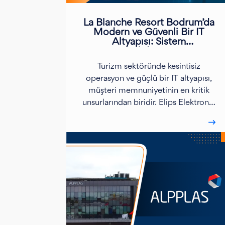
La Blanche Resort Bodrum’da
Modern ve Güvenli Bir IT
Altyapısı: Sistem
Konsolidasyon ve
Rehabilitasyon Projemiz
Turizm sektöründe kesintisiz
operasyon ve güçlü bir IT altyapısı,
müşteri memnuniyetinin en kritik
unsurlarından biridir. Elips Elektronik
olarak, Bodrum’un büyüleyici
sahilinde yer alan, eşsiz manzaraları
ve konforlu konaklama
seçenekleriyle misafirlerine
unutulmaz bir tatil deneyimi sunan
La Blanche Resort Bodrum için
gerçekleştirdiğimiz Sistem
Konsolidasyon ve Rehabilitasyon
Projesini başarıyla tamamladık.