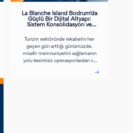
La Blanche Island Bodrum’da
Güçlü Bir Dijital Altyapı:
Sistem Konsolidasyon ve
Rehabilitasyon Projemiz
Turizm sektöründe rekabetin her
geçen gün arttığı günümüzde,
misafir memnuniyetini sağlamanın
yolu kesintisiz operasyonlardan ve
güçlü bir IT altyapısından geçiyor.
Elips Elektronik olarak, La Blanche
Island Bodrum için
gerçekleştirdiğimiz Sistem
Konsolidasyon ve Rehabilitasyon
Projesi ile bu ihtiyaca uçtan uca bir
çözüm sunduk.