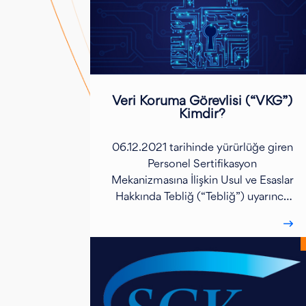
Veri Koruma Görevlisi (“VKG”)
Kimdir?
06.12.2021 tarihinde yürürlüğe giren
Personel Sertifikasyon
Mekanizmasına İlişkin Usul ve Esaslar
Hakkında Tebliğ (“Tebliğ”) uyarınca
Veri Koruma Görevlisi...