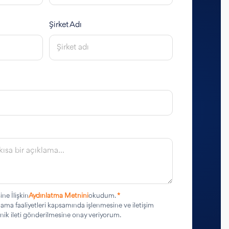
Şirket Adı
ine İlişkin
Aydınlatma Metnini
okudum.
*
rlama faaliyetleri kapsamında işlenmesine ve iletişim
ronik ileti gönderilmesine onay veriyorum.