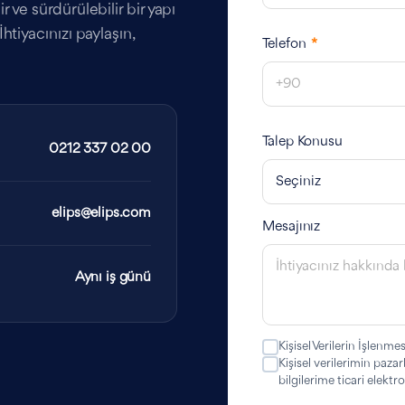
 ve sürdürülebilir bir yapı
htiyacınızı paylaşın,
Telefon
*
Talep Konusu
0212 337 02 00
elips@elips.com
Mesajınız
Aynı iş günü
Kişisel Verilerin İşlenmes
Kişisel verilerimin paza
bilgilerime ticari elekt