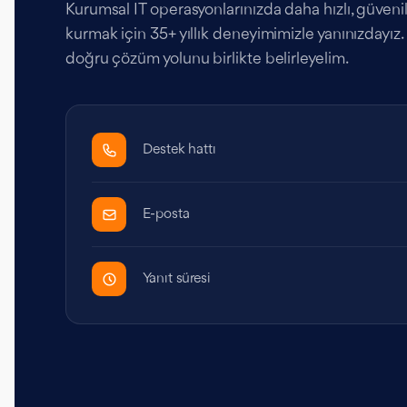
Kurumsal IT operasyonlarınızda daha hızlı, güvenilir
kurmak için 35+ yıllık deneyimimizle yanınızdayız. İ
doğru çözüm yolunu birlikte belirleyelim.
Destek hattı
E-posta
Yanıt süresi