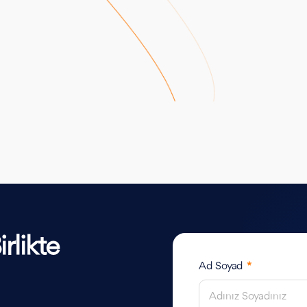
rlikte
Ad Soyad
*