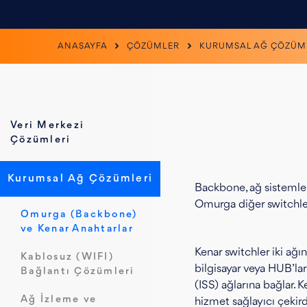
ANASAYFA
ÇÖZÜMLER
KURUMSAL AĞ ÇÖZÜM
Veri Merkezi
Çözümleri
Kurumsal Ağ Çözümleri
Backbone, ağ sistemler
Omurga diğer switchler
Omurga (Backbone)
ve Kenar Anahtarlar
Kenar switchler iki ağı
Kablosuz (WIFI)
bilgisayar veya HUB’lar
Bağlantı Çözümleri
(ISS) ağlarına bağlar. K
Ağ İzleme ve
hizmet sağlayıcı çekird