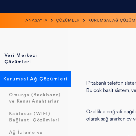
ANASAYFA
ÇÖZÜMLER
KURUMSAL AĞ ÇÖZÜM
Veri Merkezi
Çözümleri
Kurumsal Ağ Çözümleri
IP tabanlı telefon sist
Bu çok basit sistem, ve
Omurga (Backbone)
ve Kenar Anahtarlar
Özellikle coğrafi dağı
Kablosuz (WIFI)
olarak sağlanırken ev ve
Bağlantı Çözümleri
Ağ İzleme ve