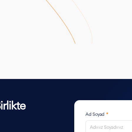
rlikte
Ad Soyad
*