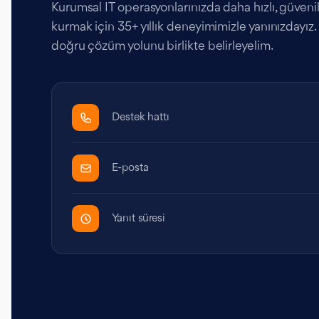
Kurumsal IT operasyonlarınızda daha hızlı, güvenilir
kurmak için 35+ yıllık deneyimimizle yanınızdayız. İ
doğru çözüm yolunu birlikte belirleyelim.
Destek hattı
E-posta
Yanıt süresi