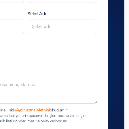
Şirket Adı
ine İlişkin
Aydınlatma Metnini
okudum.
*
rlama faaliyetleri kapsamında işlenmesine ve iletişim
ronik ileti gönderilmesine onay veriyorum.