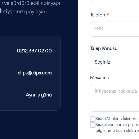
 ve sürdürülebilir bir yapı
htiyacınızı paylaşın,
Telefon
*
Talep Konusu
0212 337 02 00
elips@elips.com
Mesajınız
Aynı iş günü
Kişisel Verilerin İşlenmes
Kişisel verilerimin paza
bilgilerime ticari elekt