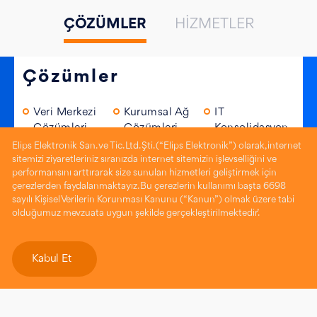
ÇÖZÜMLER
HIZMETLER
Çözümler
Veri Merkezi
Kurumsal Ağ
IT
Çözümleri
Çözümleri
Konsolidasyon
&
Elips Elektronik San. ve Tic. Ltd. Şti. (“Elips Elektronik”) olarak, internet
İncele
İncele
Sanallaştırma
sitemizi ziyaretleriniz sıranızda internet sitemizin işlevselliğini ve
performansını arttırarak size sunulan hizmetleri geliştirmek için
İncele
çerezlerden faydalanmaktayız. Bu çerezlerin kullanımı başta 6698
sayılı Kişisel Verilerin Korunması Kanunu (“Kanun”) olmak üzere tabi
Güvenlik
Bulut
Mobil ve Son
olduğumuz mevzuata uygun şekilde gerçekleştirilmektedir.’
Çözümlerimiz
Çözümlerimiz
Kullanıcı
Çözümlerimiz
İncele
İncele
Kabul Et
İncele
Baskı Merkezi
Dijital İş
Çözümleri ve
Çözümleri