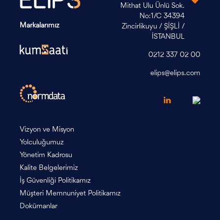
Mithat Ulu Ünlü Sok.
No:1/C 34394
Markalarımız
Zincirlikuyu / ŞİŞLİ /
İSTANBUL
0212 337 02 00
elips@elips.com
Vizyon ve Misyon
Yolculuğumuz
Yönetim Kadrosu
Kalite Belgelerimiz
İş Güvenliği Politikamız
Müşteri Memnuniyet Politikamız
Dokümanlar