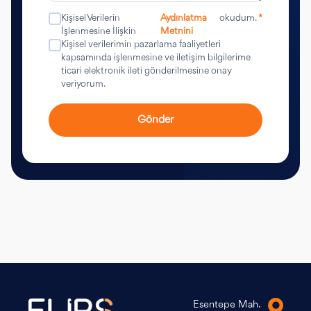
Kişisel Verilerin
Aydınlatma
okudum.
*
İşlenmesine İlişkin
Metnini
Kişisel verilerimin pazarlama faaliyetleri
kapsamında işlenmesine ve iletişim bilgilerime
ticari elektronik ileti gönderilmesine onay
veriyorum.
Gönder
Esentepe Mah.