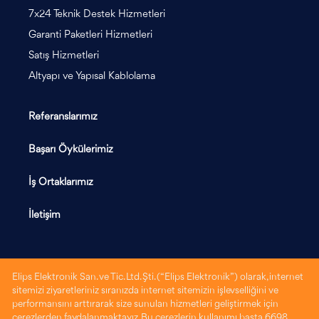
7x24 Teknik Destek Hizmetleri
Garanti Paketleri Hizmetleri
Satış Hizmetleri
Altyapı ve Yapısal Kablolama
Referanslarımız
Başarı Öykülerimiz
İş Ortaklarımız
İletişim
Elips Elektronik San. ve Tic. Ltd. Şti. (“Elips Elektronik”) olarak, internet
sitemizi ziyaretleriniz sıranızda internet sitemizin işlevselliğini ve
performansını arttırarak size sunulan hizmetleri geliştirmek için
çerezlerden faydalanmaktayız. Bu çerezlerin kullanımı başta 6698