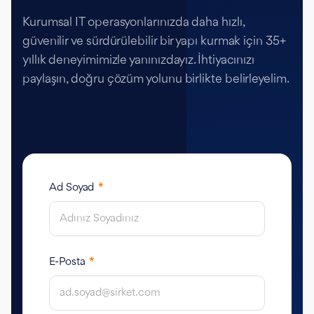
Kurumsal IT operasyonlarınızda daha hızlı,
güvenilir ve sürdürülebilir bir yapı kurmak için 35+
yıllık deneyimimizle yanınızdayız. İhtiyacınızı
paylaşın, doğru çözüm yolunu birlikte belirleyelim.
Ad Soyad
*
E-Posta
*