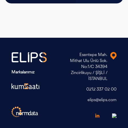
Esentepe Mah.
Mithat Ulu Ünlü Sok.
No:1/C 34394
Markalarımız
Zincirlikuyu / ŞİŞLİ /
İSTANBUL
0212 337 02 00
elips@elips.com