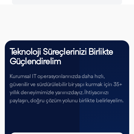
Teknoloji Süreçlerinizi Birlikte
Güçlendirelim
Kurumsal IT operasyonlarınızda daha hızlı,
güvenilir ve sürdürülebilir bir yapı kurmak için 35+
yıllık deneyimimizle yanınızdayız. İhtiyacınızı
paylaşın, doğru çözüm yolunu birlikte belirleyelim.