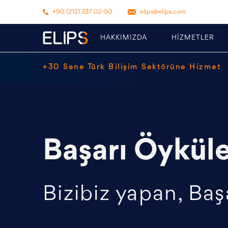
+90 (212) 337 02 00
elips@elips.com
HAKKIMIZDA
HİZMETLER
+30 Sene Türk Bilişim Sektörüne Hizmet
Başarı Öyküle
Bizibiz yapan, Baş