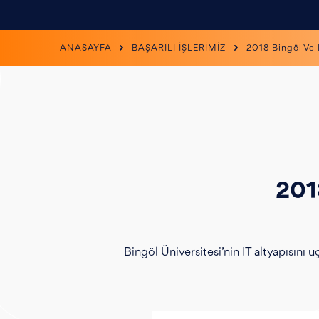
ANASAYFA
BAŞARILI İŞLERİMİZ
2018 Bingöl Ve 
201
Bingöl Üniversitesi’nin IT altyapısını 