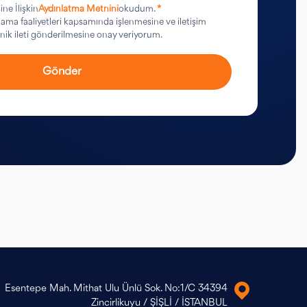
ine İlişkin
Aydınlatma Metnini
okudum.
*
rlama faaliyetleri kapsamında işlenmesine ve iletişim
ronik ileti gönderilmesine onay veriyorum.
Gönder
Esentepe Mah. Mithat Ulu Ünlü Sok. No:1/C 34394
Zincirlikuyu / ŞİŞLİ / İSTANBUL