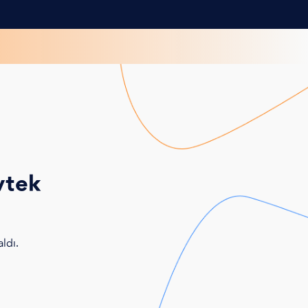
vtek
ldı.