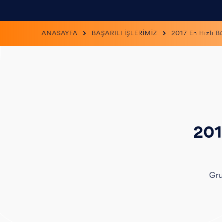
ANASAYFA
BAŞARILI İŞLERİMİZ
2017 En Hızlı 
201
Gru