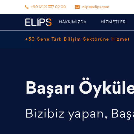
+90 (212) 337 02 00
elips@elips.com
HAKKIMIZDA
HİZMETLER
+30 Sene Türk Bilişim Sektörüne Hizmet
Başarı Öyküle
Bizibiz yapan, Baş