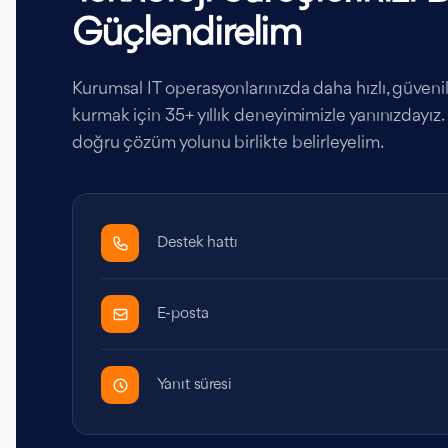
Güçlendirelim
Kurumsal IT operasyonlarınızda daha hızlı, güvenilir
kurmak için 35+ yıllık deneyimimizle yanınızdayız. İ
doğru çözüm yolunu birlikte belirleyelim.
Destek hattı
E-posta
Yanıt süresi