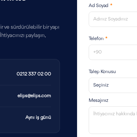
Ad Soyad
*
 ve sürdürülebilir bir yapı
htiyacınızı paylaşın,
Telefon
*
Talep Konusu
0212 337 02 00
elips@elips.com
Mesajınız
Aynı iş günü