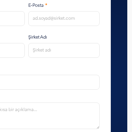
E-Posta
*
Şirket Adı