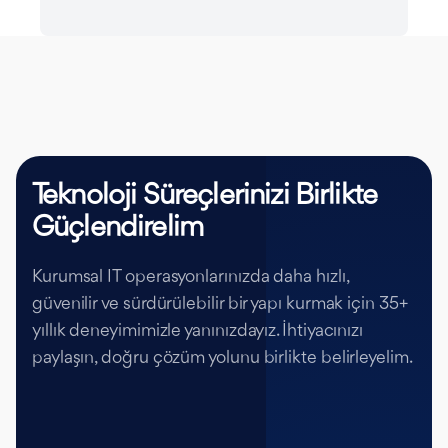
Teknoloji Süreçlerinizi Birlikte
Güçlendirelim
Kurumsal IT operasyonlarınızda daha hızlı,
güvenilir ve sürdürülebilir bir yapı kurmak için 35+
yıllık deneyimimizle yanınızdayız. İhtiyacınızı
paylaşın, doğru çözüm yolunu birlikte belirleyelim.